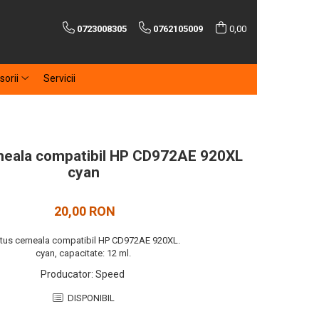
0723008305
0762105009
0,00
sorii
Servicii
neala compatibil HP CD972AE 920XL
cyan
20,00 RON
rtus cerneala compatibil HP CD972AE 920XL.
cyan, capacitate: 12 ml.
Producator
:
Speed
DISPONIBIL