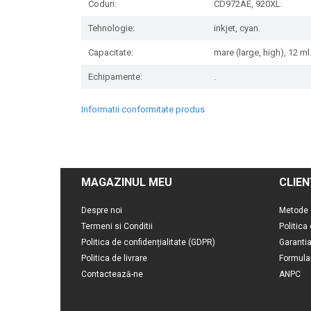
Coduri:
CD972AE, 920XL.
Tehnologie:
inkjet, cyan.
Capacitate:
mare (large, high), 12 ml
Echipamente:
.
Informatii conformitate produs
MAGAZINUL MEU
CLIEN
Despre noi
Metode 
Termeni si Conditii
Politica
Politica de confidențialitate (GDPR)
Garanti
Politica de livrare
Formula
Contactează-ne
ANPC