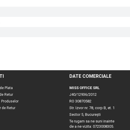
.
TI
DATE COMERCIALE
MISS OFFICE SRL
de Plata
J40/12936/2012
 de Retur
RO 30870582
a Produselor
Str. Izvor nr. 78, corp B, et. 1
r de Retur
Sector 5, Bucureşti
Te rugam sa ne suni inainte
de a ne vizita: 0723008305.