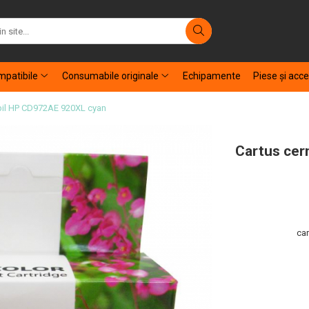
patibile
Consumabile originale
Echipamente
Piese şi acce
bil HP CD972AE 920XL cyan
Cartus cer
ca