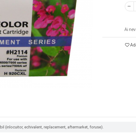
Ai nev
Ada
l (inlocuitor, echivalent, replacement, aftermarket, foruse).