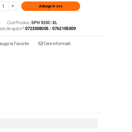
Adauga in cos
Cod Produs:
SPH 920C-XL
oie de ajutor?
0723008305
/
0762105009
uga la Favorite
Cere informatii
Distribuie
pe
Facebook