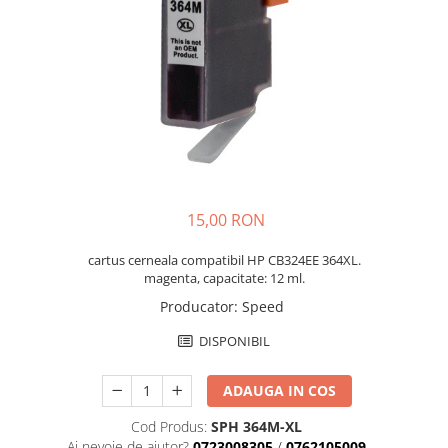
15,00 RON
cartus cerneala compatibil HP CB324EE 364XL.
magenta, capacitate: 12 ml.
Producator
:
Speed
DISPONIBIL
ADAUGA IN COS
Cod Produs:
SPH 364M-XL
Ai nevoie de ajutor?
0723008305
/
0762105009