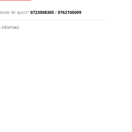
nevoie de ajutor?
0723008305
/
0762105009
informatii