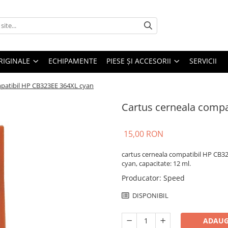
RIGINALE
ECHIPAMENTE
PIESE ŞI ACCESORII
SERVICII
mpatibil HP CB323EE 364XL cyan
Cartus cerneala compa
15,00 RON
cartus cerneala compatibil HP CB3
cyan, capacitate: 12 ml.
Producator
:
Speed
DISPONIBIL
ADAUG