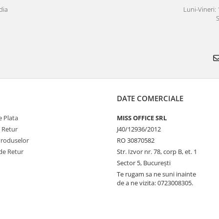
dia
Luni-Vineri: 
S
DATE COMERCIALE
 Plata
MISS OFFICE SRL
e Retur
J40/12936/2012
Produselor
RO 30870582
de Retur
Str. Izvor nr. 78, corp B, et. 1
Sector 5, Bucureşti
Te rugam sa ne suni inainte
de a ne vizita: 0723008305.