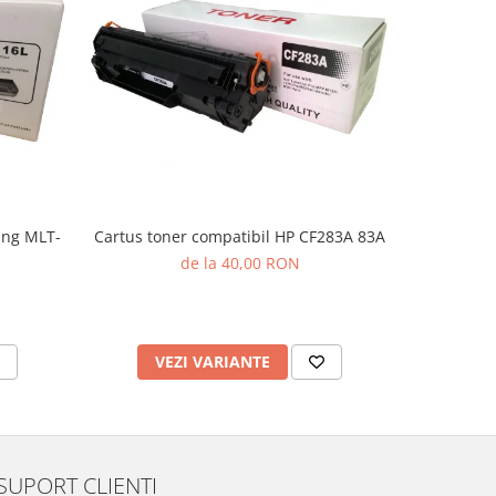
ung MLT-
Cartus toner compatibil HP CF283A 83A
Cartus t
de la 40,00 RON
VEZI VARIANTE
AD
SUPORT CLIENTI