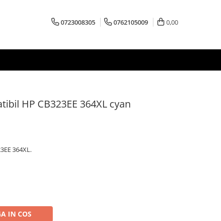
0723008305
0762105009
0,00
tibil HP CB323EE 364XL cyan
23EE 364XL.
A IN COS