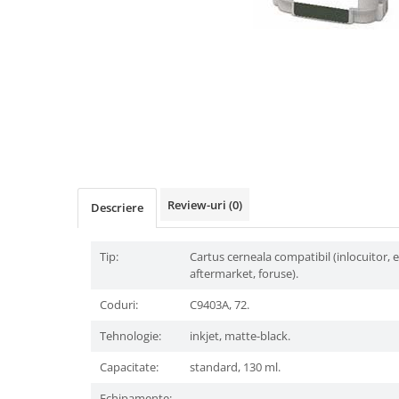
Review-uri
(0)
Descriere
Tip:
Cartus cerneala compatibil (inlocuitor, 
aftermarket, foruse).
Coduri:
C9403A, 72.
Tehnologie:
inkjet, matte-black.
Capacitate:
standard, 130 ml.
Echipamente:
.