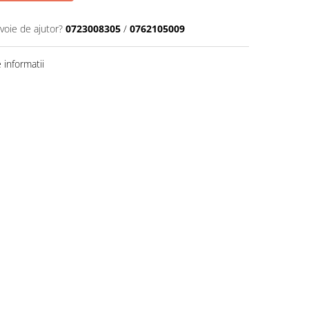
voie de ajutor?
0723008305
/
0762105009
informatii
Distribuie
pe
Facebook