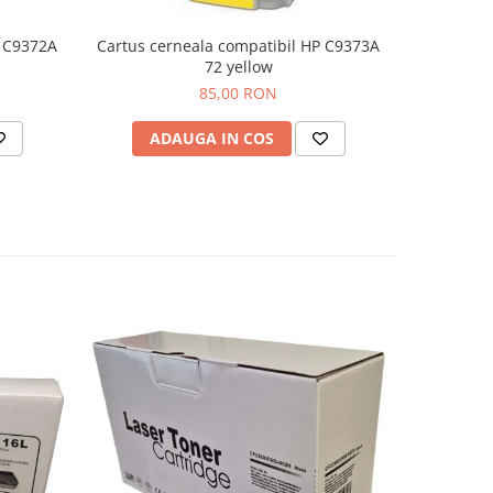
P C9372A
Cartus cerneala compatibil HP C9373A
Cartus ce
72 yellow
85,00 RON
ADAUGA IN COS
AD