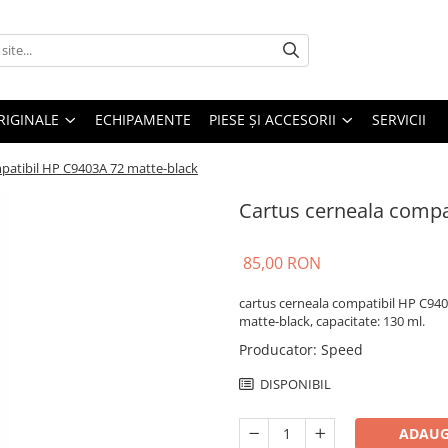
RIGINALE
ECHIPAMENTE
PIESE ŞI ACCESORII
SERVICII
patibil HP C9403A 72 matte-black
Cartus cerneala compa
85,00 RON
cartus cerneala compatibil HP C940
matte-black, capacitate: 130 ml.
Producator
:
Speed
DISPONIBIL
ADAUG