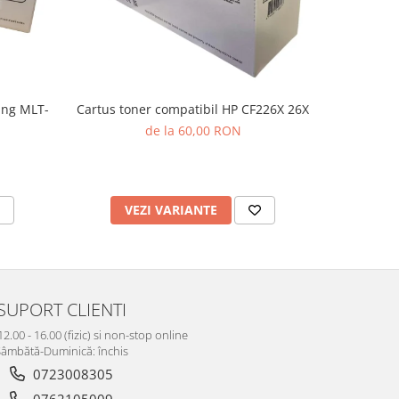
Cartus toner compatibil HP CF226X 26X
ung MLT-
Cartus t
de la 60,00 RON
VEZI VARIANTE
AD
SUPORT CLIENTI
12.00 - 16.00 (fizic) si non-stop online
âmbătă-Duminică: închis
0723008305