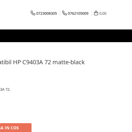
0723008305
0762105009
0,00
tibil HP C9403A 72 matte-black
3A 72.
A IN COS