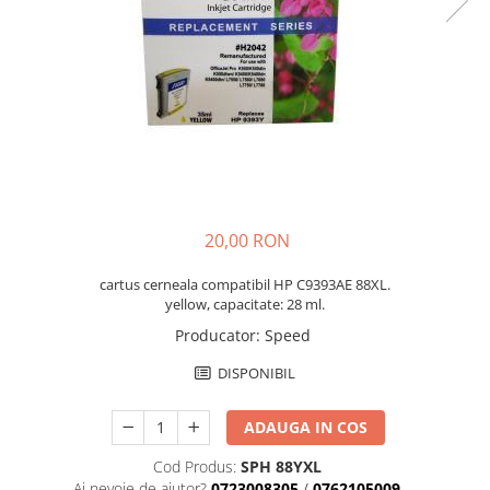
20,00 RON
cartus cerneala compatibil HP C9393AE 88XL.
yellow, capacitate: 28 ml.
Producator
:
Speed
DISPONIBIL
ADAUGA IN COS
Cod Produs:
SPH 88YXL
Ai nevoie de ajutor?
0723008305
/
0762105009