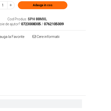
Adauga in cos
Cod Produs:
SPH 88MXL
oie de ajutor?
0723008305
/
0762105009
uga la Favorite
Cere informatii
Distribuie
pe
Facebook