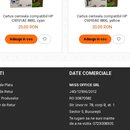
Cartus cerneala compatibil HP
Cartus cerneala compatibil HP
C9391AE 88XL cyan
C9393AE 88XL yellow
20,00 RON
20,00 RON
Adauga in cos
Adauga in cos
TI
DATE COMERCIALE
MISS OFFICE SRL
de Plata
J40/12936/2012
 de Retur
RO 30870582
a Produselor
Str. Izvor nr. 78, corp B, et. 1
r de Retur
Sector 5, Bucureşti
Te rugam sa ne suni inainte
de a ne vizita: 0723008305.