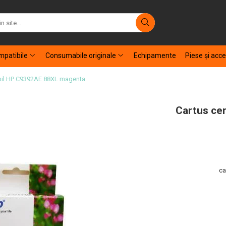
patibile
Consumabile originale
Echipamente
Piese şi acce
bil HP C9392AE 88XL magenta
Cartus ce
ca