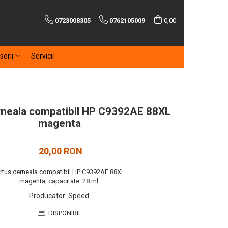
0723008305
0762105009
0,00
sorii
Servicii
rneala compatibil HP C9392AE 88XL
magenta
20,00 RON
rtus cerneala compatibil HP C9392AE 88XL.
magenta, capacitate: 28 ml.
Producator
:
Speed
DISPONIBIL