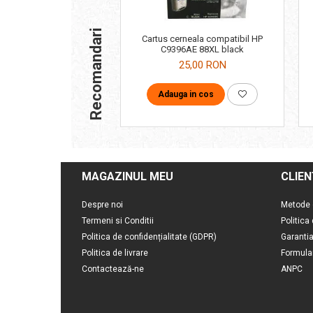
Recomandari
Cartus cerneala compatibil HP
C9396AE 88XL black
25,00 RON
Adauga in cos
MAGAZINUL MEU
CLIEN
Despre noi
Metode 
Termeni si Conditii
Politica
Politica de confidențialitate (GDPR)
Garanti
Politica de livrare
Formula
Contactează-ne
ANPC