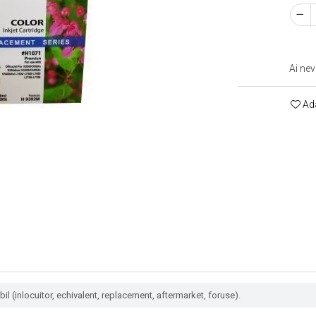
Ai nev
Ada
l (inlocuitor, echivalent, replacement, aftermarket, foruse).