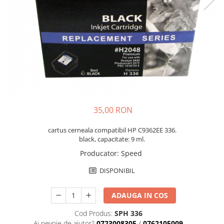
35,00 RON
cartus cerneala compatibil HP C9362EE 336.
black, capacitate: 9 ml.
Producator
:
Speed
DISPONIBIL
ADAUGA IN COS
Cod Produs:
SPH 336
Ai nevoie de ajutor?
0723008305
/
0762105009