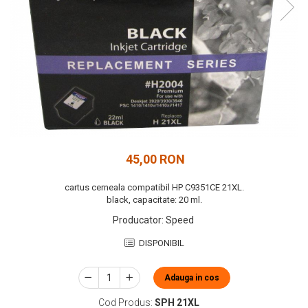
45,00 RON
cartus cerneala compatibil HP C9351CE 21XL.
black, capacitate: 20 ml.
Producator
:
Speed
DISPONIBIL
Adauga in cos
Cod Produs:
SPH 21XL