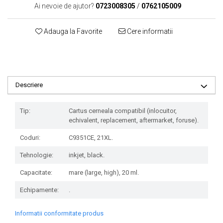
Ai nevoie de ajutor?
0723008305
/
0762105009
Adauga la Favorite
Cere informatii
Descriere
Tip:
Cartus cerneala compatibil (inlocuitor,
echivalent, replacement, aftermarket, foruse).
Coduri:
C9351CE, 21XL.
Tehnologie:
inkjet, black.
Capacitate:
mare (large, high), 20 ml.
Echipamente:
.
Informatii conformitate produs