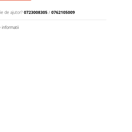
ie de ajutor?
0723008305
/
0762105009
informatii