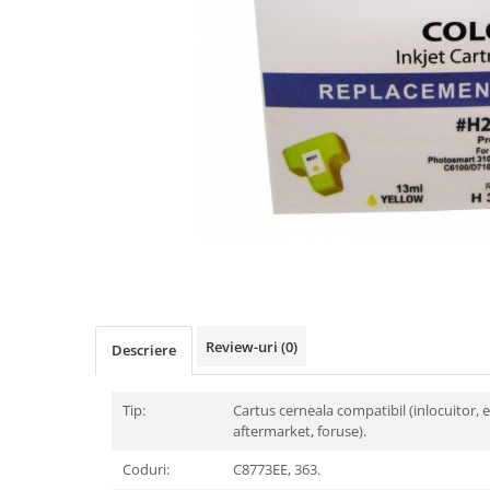
Distribuie
pe
Facebook
Review-uri
(0)
Descriere
Tip:
Cartus cerneala compatibil (inlocuitor, 
aftermarket, foruse).
Coduri:
C8773EE, 363.