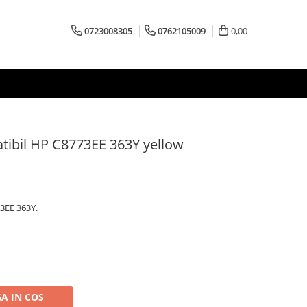
0723008305
0762105009
0,00
tibil HP C8773EE 363Y yellow
3EE 363Y.
A IN COS