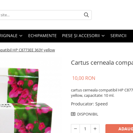
RIGINALE
ECHIPAMENTE
PIESE ŞI ACCESORII
SERVICII
patibil HP C8773EE 363Y yellow
Cartus cerneala compa
10,00 RON
cartus cerneala compatibil HP C877
yellow, capacitate: 10 ml.
Producator
:
Speed
DISPONIBIL
ADAUG