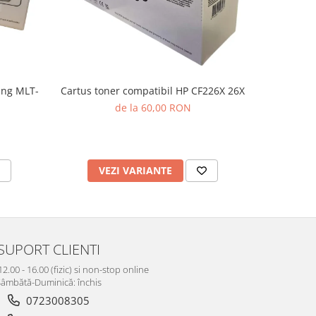
Cartus toner compatibil HP CF226X 26X
ung MLT-
Cartus t
de la 60,00 RON
VEZI VARIANTE
AD
SUPORT CLIENTI
12.00 - 16.00 (fizic) si non-stop online
âmbătă-Duminică: închis
0723008305