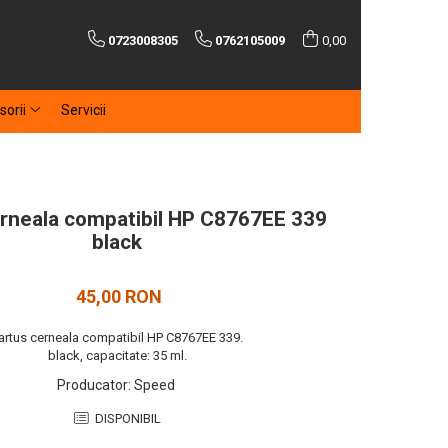
0723008305
0762105009
0,00
sorii
Servicii
rneala compatibil HP C8767EE 339
black
45,00 RON
artus cerneala compatibil HP C8767EE 339.
black, capacitate: 35 ml.
Producator
:
Speed
DISPONIBIL