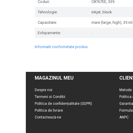
Coduri:
C8767EE, 339.
Tehnologie:
inkjet, black.
Capacitate:
mare (large, high), 35 ml
Echipamente:
.
Informatii conformitate produs
MAGAZINUL MEU
CLIEN
Despre noi
Metode 
Termeni si Conditii
Politica
Politica de confidențialitate (GDPR)
Garanti
Politica de livrare
Formula
Contactează-ne
ANPC