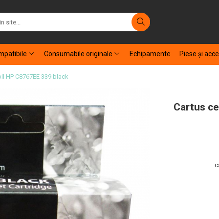
patibile
Consumabile originale
Echipamente
Piese şi acce
bil HP C8767EE 339 black
Cartus ce
c