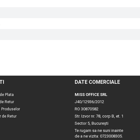
.
TI
DATE COMERCIALE
MISS OFFICE SRL
de Plata
J40/12936/2012
 de Retur
RO 30870582
a Produselor
Str. Izvor nr. 78, corp B, et. 1
r de Retur
Sector 5, Bucureşti
Te rugam sa ne suni inainte
de a ne vizita: 0723008305.