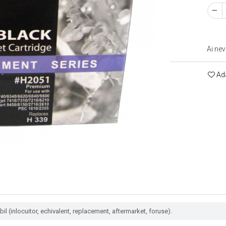
Ai nev
Ada
l (inlocuitor, echivalent, replacement, aftermarket, foruse).