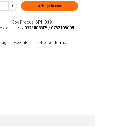
Adauga in cos
Cod Produs:
SPH 339
oie de ajutor?
0723008305
/
0762105009
uga la Favorite
Cere informatii
Distribuie
pe
Facebook