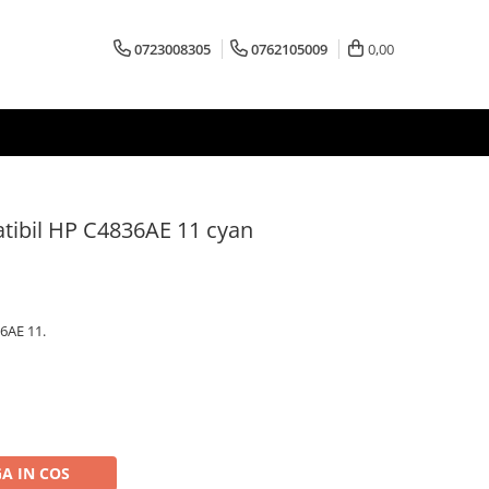
0723008305
0762105009
0,00
tibil HP C4836AE 11 cyan
6AE 11.
A IN COS