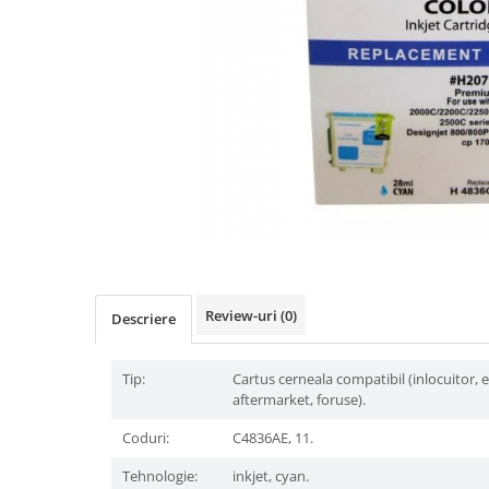
Review-uri
(0)
Descriere
Tip:
Cartus cerneala compatibil (inlocuitor, 
aftermarket, foruse).
Coduri:
C4836AE, 11.
Tehnologie:
inkjet, cyan.