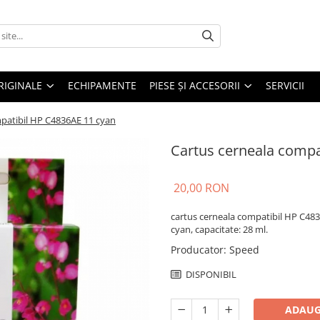
RIGINALE
ECHIPAMENTE
PIESE ŞI ACCESORII
SERVICII
patibil HP C4836AE 11 cyan
Cartus cerneala compa
20,00 RON
cartus cerneala compatibil HP C483
cyan, capacitate: 28 ml.
Producator
:
Speed
DISPONIBIL
ADAUG