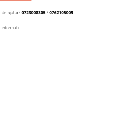
e de ajutor?
0723008305
/
0762105009
informatii
Distribuie
pe
Facebook