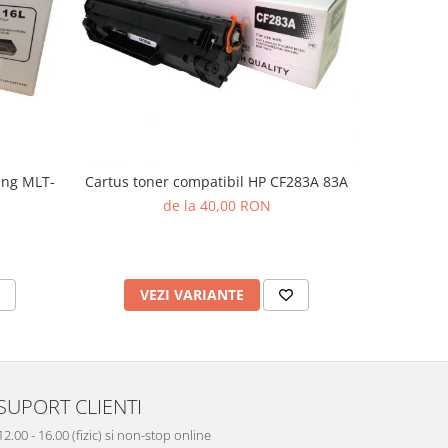
ung MLT-
Cartus toner compatibil HP CF283A 83A
Cartus t
de la 40,00 RON
VEZI VARIANTE
AD
SUPORT CLIENTI
12.00 - 16.00 (fizic) si non-stop online