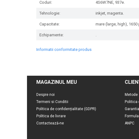
Coduri:
4S6W7NE, 937e.
Tehnologie:
inkjet, magenta.
Capacitate:
mare (large, high), 1650 
Echipamente:
.
Informatii conformitate produs
MAGAZINUL MEU
CLIEN
Despre noi
Metode 
Termeni si Conditii
Politica
Politica de confidențialitate (GDPR)
Garanti
Politica de livrare
Formula
Contactează-ne
ANPC