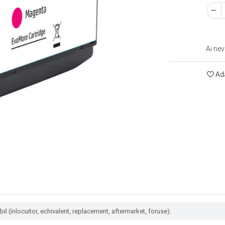
Ai nev
Ada
l (inlocuitor, echivalent, replacement, aftermarket, foruse).