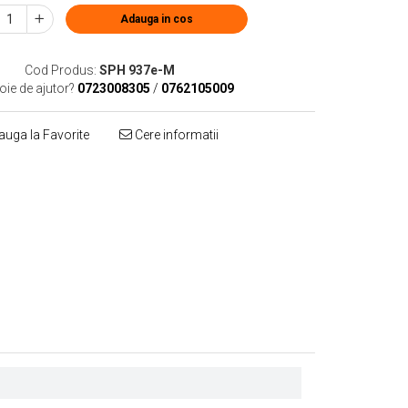
Adauga in cos
Cod Produs:
SPH 937e-M
oie de ajutor?
0723008305
/
0762105009
uga la Favorite
Cere informatii
Distribuie
pe
Facebook