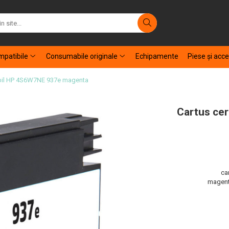
patibile
Consumabile originale
Echipamente
Piese şi acce
ibil HP 4S6W7NE 937e magenta
Cartus ce
ca
magenta