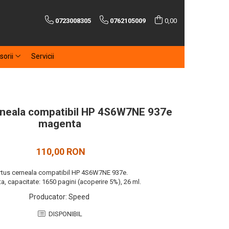
0723008305
0762105009
0,00
sorii
Servicii
rneala compatibil HP 4S6W7NE 937e
magenta
110,00 RON
rtus cerneala compatibil HP 4S6W7NE 937e.
, capacitate: 1650 pagini (acoperire 5%), 26 ml.
Producator
:
Speed
DISPONIBIL