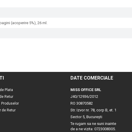
pagini (acoperire 5%), 26 ml.
TI
DATE COMERCIALE
MISS OFFICE SRL
de Plata
J40/12936/2012
 de Retur
RO 30870582
a Produselor
Str. Izvor nr. 78, corp B, et. 1
r de Retur
Sector 5, Bucureşti
Te rugam sa ne suni inainte
de a ne vizita: 0723008305.