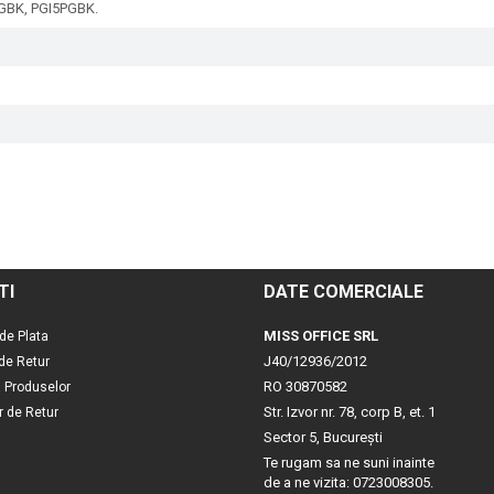
PGBK, PGI5PGBK.
TI
DATE COMERCIALE
MISS OFFICE SRL
de Plata
J40/12936/2012
 de Retur
RO 30870582
a Produselor
Str. Izvor nr. 78, corp B, et. 1
r de Retur
Sector 5, Bucureşti
Te rugam sa ne suni inainte
de a ne vizita: 0723008305.