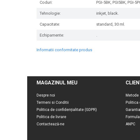
Coduri:
PGI-5BK, PGI5BK, PGI-5
Tehnologie:
inkjet, black.
Capacitate:
standard, 30 ml.
Echipamente:
.
Informatii conformitate produs
MAGAZINUL MEU
CLIEN
Despre noi
Metode 
Termeni si Conditii
Politica
Politica de confidențialitate (GDPR)
Garanti
Politica de livrare
Formula
Contactează-ne
ANPC