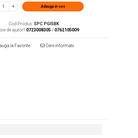
Adauga in cos
Cod Produs:
SPC PGI5BK
oie de ajutor?
0723008305
/
0762105009
uga la Favorite
Cere informatii
Distribuie
pe
Facebook