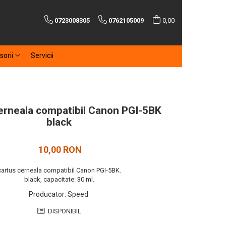
0723008305
0762105009
0,00
sorii
Servicii
erneala compatibil Canon PGI-5BK
black
10,00 RON
cartus cerneala compatibil Canon PGI-5BK.
black, capacitate: 30 ml.
Producator
:
Speed
DISPONIBIL