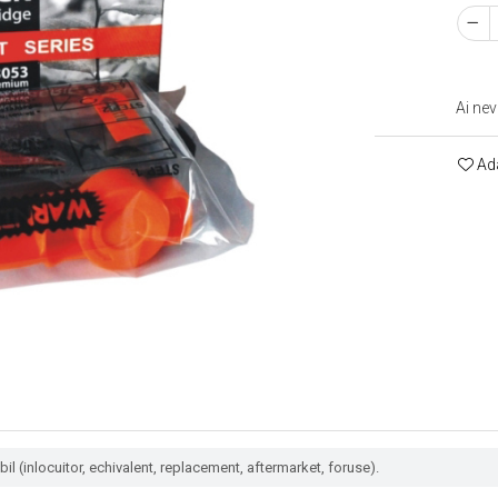
Ai nev
Ada
l (inlocuitor, echivalent, replacement, aftermarket, foruse).