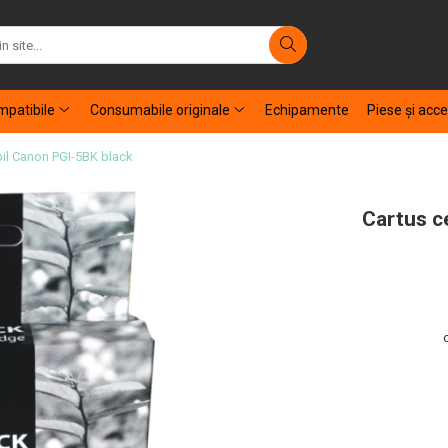
patibile
Consumabile originale
Echipamente
Piese şi acce
bil Canon PGI-5BK black
Cartus c