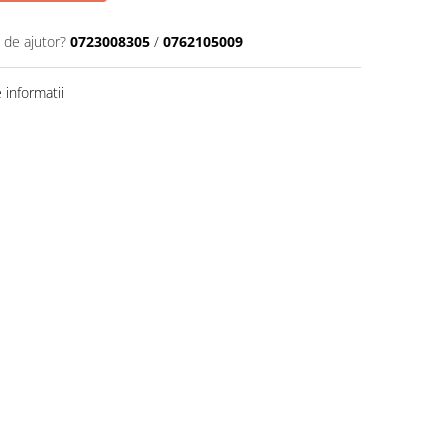
 de ajutor?
0723008305
/
0762105009
informatii
Distribuie
pe
Facebook