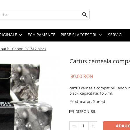
RIGINALE
ECHIPAMENTE
PIESE ŞI ACCESORII
SERVICII
patibil Canon PG-512 black
Cartus cerneala compa
80,00 RON
cartus cerneala compatibil Canon 
black, capacitate: 16,5 ml.
Producator
:
Speed
DISPONIBIL
ADAUG