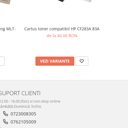
ung MLT-
Cartus toner compatibil HP CF283A 83A
Cartus t
de la 40,00 RON
VEZI VARIANTE
AD
SUPORT CLIENTI
12.00 - 16.00 (fizic) si non-stop online
âmbătă-Duminică: închis
0723008305
0762105009