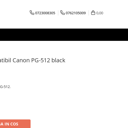
0723008305
0762105009
0,00
tibil Canon PG-512 black
PG-512.
A IN COS