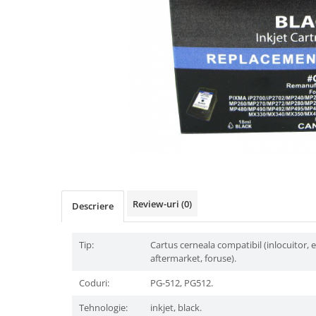
Review-uri
(0)
Descriere
Tip:
Cartus cerneala compatibil (inlocuitor, 
aftermarket, foruse).
Coduri:
PG-512, PG512.
Tehnologie:
inkjet, black.