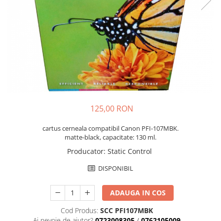
125,00 RON
cartus cerneala compatibil Canon PFI-107MBK.
matte-black, capacitate: 130 ml.
Producator
:
Static Control
DISPONIBIL
ADAUGA IN COS
Cod Produs:
SCC PFI107MBK
Ai nevoie de ajutor?
0723008305
/
0762105009