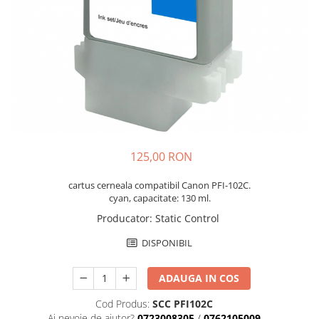
125,00 RON
cartus cerneala compatibil Canon PFI-102C.
cyan, capacitate: 130 ml.
Producator
:
Static Control
DISPONIBIL
ADAUGA IN COS
Cod Produs:
SCC PFI102C
Ai nevoie de ajutor?
0723008305
/
0762105009