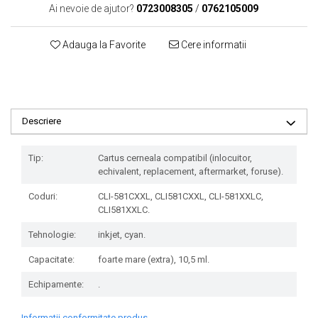
Ai nevoie de ajutor?
0723008305
/
0762105009
Adauga la Favorite
Cere informatii
Descriere
Tip:
Cartus cerneala compatibil (inlocuitor,
echivalent, replacement, aftermarket, foruse).
Coduri:
CLI-581CXXL, CLI581CXXL, CLI-581XXLC,
CLI581XXLC.
Tehnologie:
inkjet, cyan.
Capacitate:
foarte mare (extra), 10,5 ml.
Echipamente:
.
Informatii conformitate produs