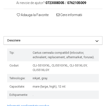
Ai nevoie de ajutor?
0723008305
/
0762105009
Adauga la Favorite
Cere informatii
Descriere
Tip:
Cartus cerneala compatibil (inlocuitor,
echivalent, replacement, aftermarket, foruse).
Coduri:
CLI-551GYXL, CLI551GYXL, CLI-551XLGY,
CLI551XLGY.
Tehnologie:
inkjet, gray.
Capacitate:
mare (large, high), 12 ml.
Echipamente:
.
Informatii conformitate produs