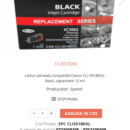
10,00 RON
cartus cerneala compatibil Canon CLI-551BKXL.
black, capacitate: 12 ml.
Producator
:
Speed
DISPONIBIL
ADAUGA IN COS
Cod Produs:
SPC CLI551BKXL
Ai nevoie de ajutor?
0723008305
/
0762105009