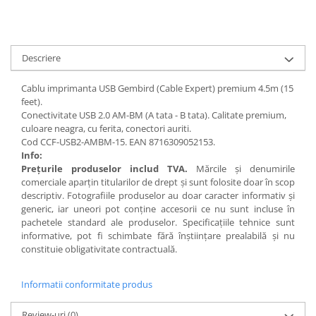
Descriere
Cablu imprimanta USB Gembird (Cable Expert) premium 4.5m (15
feet).
Conectivitate USB 2.0 AM-BM (A tata - B tata). Calitate premium,
culoare neagra, cu ferita, conectori auriti.
Cod CCF-USB2-AMBM-15. EAN 8716309052153.
Info:
Preţurile produselor includ TVA.
Mărcile şi denumirile
comerciale aparţin titularilor de drept şi sunt folosite doar în scop
descriptiv. Fotografiile produselor au doar caracter informativ şi
generic, iar uneori pot conţine accesorii ce nu sunt incluse în
pachetele standard ale produselor. Specificaţiile tehnice sunt
informative, pot fi schimbate fără înştiinţare prealabilă şi nu
constituie obligativitate contractuală.
Informatii conformitate produs
Review-uri
(0)