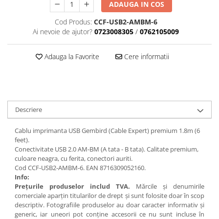
ADAUGA IN COS
Cod Produs:
CCF-USB2-AMBM-6
Ai nevoie de ajutor?
0723008305
/
0762105009
Adauga la Favorite
Cere informatii
Descriere
Cablu imprimanta USB Gembird (Cable Expert) premium 1.8m (6
feet).
Conectivitate USB 2.0 AM-BM (A tata - B tata). Calitate premium,
culoare neagra, cu ferita, conectori auriti.
Cod CCF-USB2-AMBM-6. EAN 8716309052160.
Info:
Preţurile produselor includ TVA.
Mărcile şi denumirile
comerciale aparţin titularilor de drept şi sunt folosite doar în scop
descriptiv. Fotografiile produselor au doar caracter informativ şi
generic, iar uneori pot conţine accesorii ce nu sunt incluse în