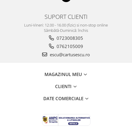
SUPORT CLIENTI
Luni-Vineri: 12.00 - 16.00 (fizic) si non-stop online
Sâmbătă-Duminică: închis
0723008305
0762105009
escu@cartusescu.ro
MAGAZINUL MEU
CLIENTI
DATE COMERCIALE