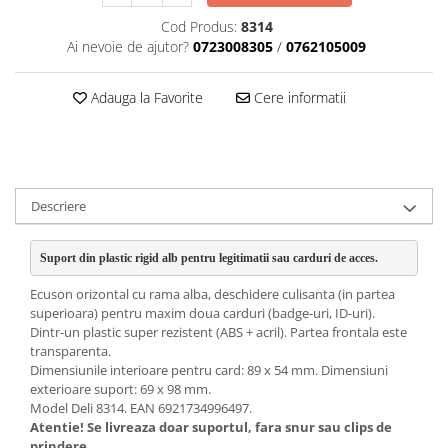
Cod Produs:
8314
Ai nevoie de ajutor?
0723008305
/
0762105009
Adauga la Favorite
Cere informatii
Descriere
Suport din plastic rigid alb pentru legitimatii sau carduri de acces. 
Ecuson orizontal cu rama alba, deschidere culisanta (in partea
superioara) pentru maxim doua carduri (badge-uri, ID-uri).
Dintr-un plastic super rezistent (ABS + acril). Partea frontala este
transparenta.
Dimensiunile interioare pentru card: 89 x 54 mm. Dimensiuni
exterioare suport: 69 x 98 mm.
Model Deli 8314. EAN 6921734996497.
Atentie! Se livreaza doar suportul, fara snur sau clips de
prindere.