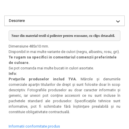
Descriere
Snur din material textil si poliester pentru ecusoane
, cu clips detasabil. 
Dimensiune 485x10 mm.
Disponibil in mai multe variante de culori (negru, albastru, rosu, gri).
Te rugam sa specifici in comentariul comenzii preferintele
de culoare.
Se pot comanda mai multe bucati in culori asortate.
Info:
Preţurile produselor includ TVA.
Mărcile şi denumirile
comerciale aparţin titularilor de drept şi sunt folosite doar în scop
descriptiv. Fotografiile produselor au doar caracter informativ şi
generic, iar uneori pot conţine accesorii ce nu sunt incluse în
pachetele standard ale produselor. Specificaţiile tehnice sunt
informative, pot fi schimbate fără înştiinţare prealabilă şi nu
constituie obligativitate contractuală.
Informatii conformitate produs