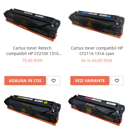
Cartus toner Retech
Cartus toner compatibil HP
compatibil HP CF210X 131X
CF211A 131A cyan
black
75,00 RON
de la 60,00 RON
ADAUGA IN COS
VEZI VARIANTE