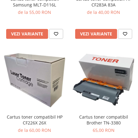
Samsung MLT-D116L
CF283A 83A
de la 55,00 RON
de la 40,00 RON
VEZI VARIANTE
VEZI VARIANTE
Cartus toner compatibil HP
Cartus toner compatibil
CF226X 26X
Brother TN-3380
de la 60,00 RON
65,00 RON