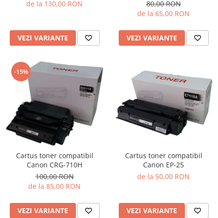
de la 130,00 RON
80,00 RON
de la 65,00 RON
VEZI VARIANTE
VEZI VARIANTE
-15%
Cartus toner compatibil
Cartus toner compatibil
Canon EP-25
Canon CRG-710H
de la 50,00 RON
100,00 RON
de la 85,00 RON
VEZI VARIANTE
VEZI VARIANTE