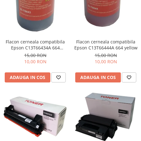
Flacon cerneala compatibila
Flacon cerneala compatibila
Epson C13T66434A 664
Epson C13T66444A 664 yellow
magenta
15,00 RON
15,00 RON
10,00 RON
10,00 RON
ADAUGA IN COS
ADAUGA IN COS