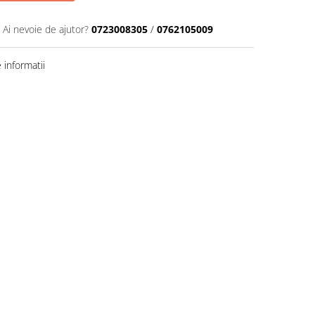
Ai nevoie de ajutor?
0723008305
/
0762105009
informatii
Distribuie
pe
Facebook