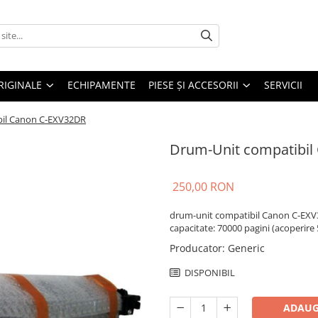
RIGINALE
ECHIPAMENTE
PIESE ŞI ACCESORII
SERVICII
bil Canon C-EXV32DR
Drum-Unit compatibil
250,00 RON
drum-unit compatibil Canon C-EXV
capacitate: 70000 pagini (acoperire 
Producator
:
Generic
DISPONIBIL
ADAUG