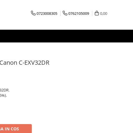
0723008305
0762105009
0,00
 Canon C-EXV32DR
32DR.
5%).
A IN COS