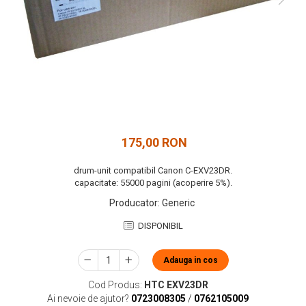
175,00 RON
drum-unit compatibil Canon C-EXV23DR.
capacitate: 55000 pagini (acoperire 5%).
Producator
:
Generic
DISPONIBIL
Adauga in cos
Cod Produs:
HTC EXV23DR
Ai nevoie de ajutor?
0723008305
/
0762105009