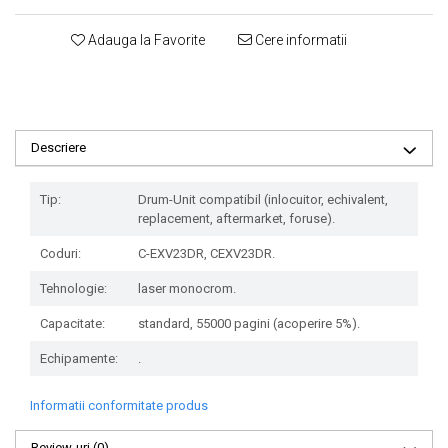
Adauga la Favorite
Cere informatii
Descriere
Tip:
Drum-Unit compatibil (inlocuitor, echivalent,
replacement, aftermarket, foruse).
Coduri:
C-EXV23DR, CEXV23DR.
Tehnologie:
laser monocrom.
Capacitate:
standard, 55000 pagini (acoperire 5%).
Echipamente:
.
Informatii conformitate produs
Review-uri
(0)