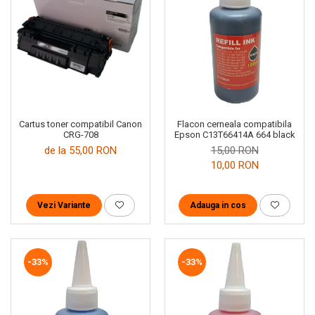
Cartus toner compatibil Canon
Flacon cerneala compatibila
CRG-708
Epson C13T66414A 664 black
de la 55,00 RON
15,00 RON
10,00 RON
Vezi Variante
Adauga in cos
-33%
-33%