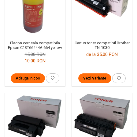
Cartus toner compatibil Brother
Flacon cerneala compatibila
TN-1030
Epson C13T66444A 664 yellow
de la 35,00 RON
15,00 RON
10,00 RON
Vezi Variante
Adauga in cos