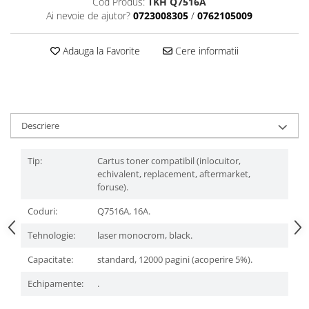
Cod Produs:
TKH Q7516A
Ai nevoie de ajutor?
0723008305
/
0762105009
Adauga la Favorite
Cere informatii
Descriere
Tip:
Cartus toner compatibil (inlocuitor,
echivalent, replacement, aftermarket,
foruse).
Coduri:
Q7516A, 16A.
Tehnologie:
laser monocrom, black.
Capacitate:
standard, 12000 pagini (acoperire 5%).
Echipamente:
.