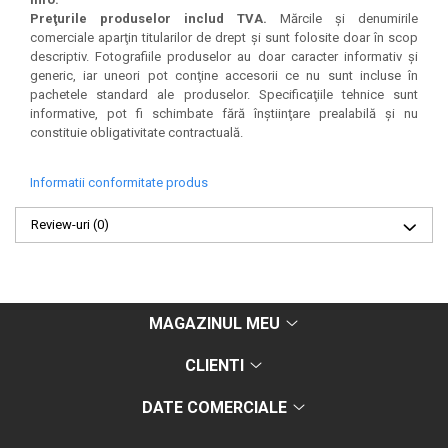
Preţurile produselor includ TVA.
Mărcile şi denumirile
comerciale aparţin titularilor de drept şi sunt folosite doar în scop
descriptiv. Fotografiile produselor au doar caracter informativ şi
generic, iar uneori pot conţine accesorii ce nu sunt incluse în
pachetele standard ale produselor. Specificaţiile tehnice sunt
informative, pot fi schimbate fără înştiinţare prealabilă şi nu
constituie obligativitate contractuală.
Informatii conformitate produs
Review-uri
(0)
MAGAZINUL MEU
CLIENTI
DATE COMERCIALE