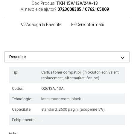
Cod Produs:
TKH 15A/13A/24A-13
Ai nevoie de ajutor?
0723008305
/
0762105009
Adauga la Favorite
Cere informatii
Descriere
Tip:
Cartus toner compatibil (inlocuitor, echivalent,
replacement, aftermarket, foruse).
Coduri:
Q2613A, 13A.
Tehnologie:
laser monocrom, black.
Capacitate:
standard, 2500 pagini (acoperire 5%).
Echipamente:
.
Info: