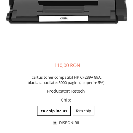
110,00 RON
cartus toner compatibil HP CF289A 89A.
black, capacitate: 5000 pagini (acoperire 5%).
Producator
:
Retech
Chip
:
cu chip inclus
fara chip
DISPONIBIL