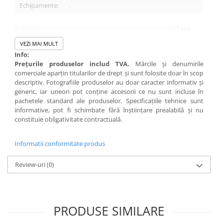
Echipamente:
.
Atentie!
Pentru a functiona corespunzator, la cartusele
fara
chip
trebuie instalat chipul de pe cartusul vechi pe cartusul nou.
VEZI MAI MULT
Info:
Preţurile produselor includ TVA.
Mărcile şi denumirile
comerciale aparţin titularilor de drept şi sunt folosite doar în scop
descriptiv. Fotografiile produselor au doar caracter informativ şi
generic, iar uneori pot conţine accesorii ce nu sunt incluse în
pachetele standard ale produselor. Specificaţiile tehnice sunt
informative, pot fi schimbate fără înştiinţare prealabilă şi nu
constituie obligativitate contractuală.
Informatii conformitate produs
Review-uri
(0)
PRODUSE SIMILARE