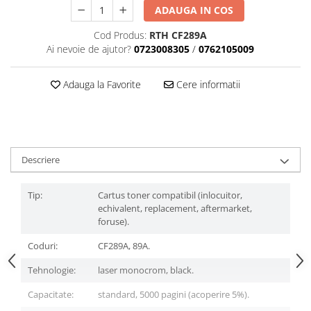
ADAUGA IN COS
Cod Produs:
RTH CF289A
Ai nevoie de ajutor?
0723008305
/
0762105009
Adauga la Favorite
Cere informatii
Descriere
Tip:
Cartus toner compatibil (inlocuitor,
echivalent, replacement, aftermarket,
foruse).
Coduri:
CF289A, 89A.
Tehnologie:
laser monocrom, black.
Capacitate:
standard, 5000 pagini (acoperire 5%).