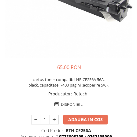
65,00 RON
cartus toner compatibil HP CF256A 56A.
black, capacitate: 7400 pagini (acoperire 5%).
Producator
:
Retech
DISPONIBIL
ADAUGA IN COS
Cod Produs:
RTH CF256A
Ai nevoie de ajutor?
0723008305
/
0762105009