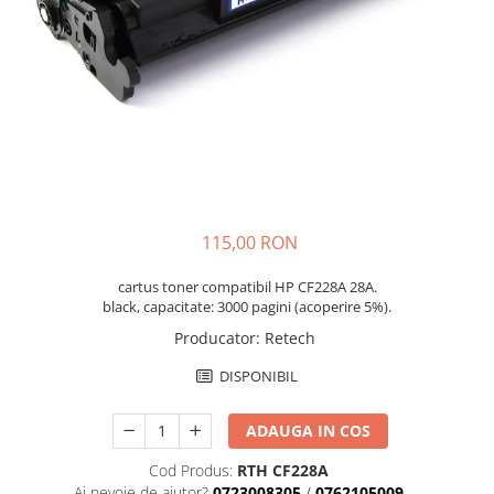
115,00 RON
cartus toner compatibil HP CF228A 28A.
black, capacitate: 3000 pagini (acoperire 5%).
Producator
:
Retech
DISPONIBIL
ADAUGA IN COS
Cod Produs:
RTH CF228A
Ai nevoie de ajutor?
0723008305
/
0762105009