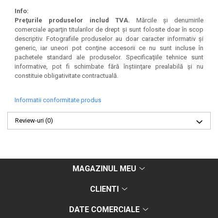
Info:
Preţurile produselor includ TVA.
Mărcile şi denumirile
comerciale aparţin titularilor de drept şi sunt folosite doar în scop
descriptiv. Fotografiile produselor au doar caracter informativ şi
generic, iar uneori pot conţine accesorii ce nu sunt incluse în
pachetele standard ale produselor. Specificaţiile tehnice sunt
informative, pot fi schimbate fără înştiinţare prealabilă şi nu
constituie obligativitate contractuală.
Informatii conformitate produs
Review-uri
(0)
MAGAZINUL MEU
CLIENTI
DATE COMERCIALE