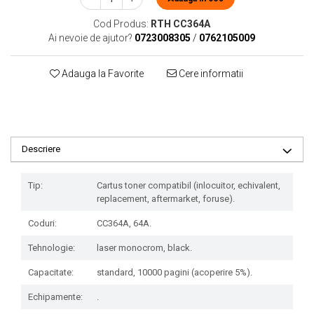
Cod Produs:
RTH CC364A
Ai nevoie de ajutor?
0723008305
/
0762105009
Adauga la Favorite
Cere informatii
Descriere
Tip:
Cartus toner compatibil (inlocuitor, echivalent,
replacement, aftermarket, foruse).
Coduri:
CC364A, 64A.
Tehnologie:
laser monocrom, black.
Capacitate:
standard, 10000 pagini (acoperire 5%).
Echipamente:
.