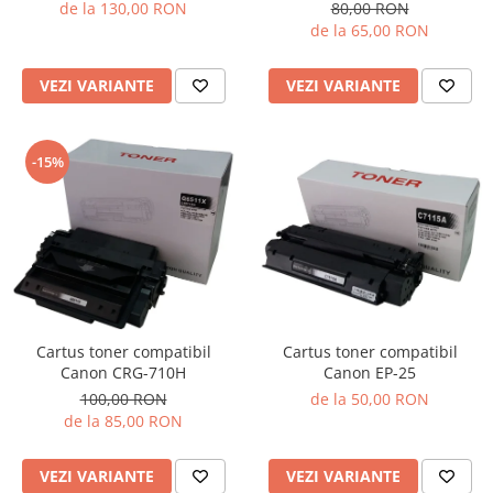
de la 130,00 RON
80,00 RON
de la 65,00 RON
VEZI VARIANTE
VEZI VARIANTE
-15%
Cartus toner compatibil
Cartus toner compatibil
Canon EP-25
Canon CRG-710H
de la 50,00 RON
100,00 RON
de la 85,00 RON
VEZI VARIANTE
VEZI VARIANTE