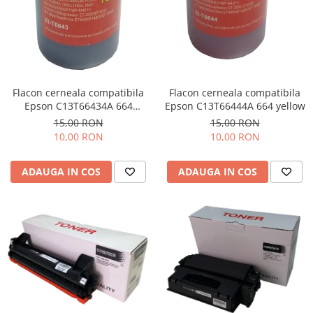
Flacon cerneala compatibila
Flacon cerneala compatibila
Epson C13T66434A 664
Epson C13T66444A 664 yellow
magenta
15,00 RON
15,00 RON
10,00 RON
10,00 RON
ADAUGA IN COS
ADAUGA IN COS