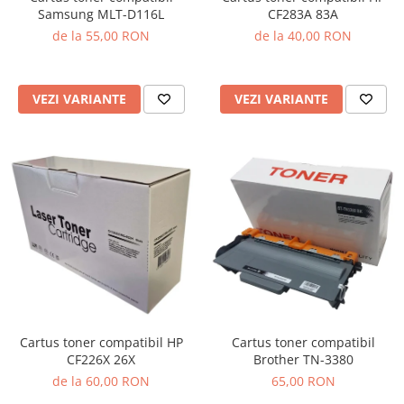
Samsung MLT-D116L
CF283A 83A
de la 55,00 RON
de la 40,00 RON
VEZI VARIANTE
VEZI VARIANTE
Cartus toner compatibil HP
Cartus toner compatibil
CF226X 26X
Brother TN-3380
de la 60,00 RON
65,00 RON