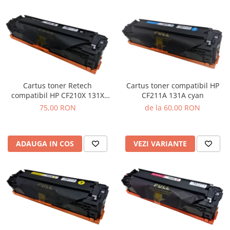
Cartus toner Retech
Cartus toner compatibil HP
compatibil HP CF210X 131X
CF211A 131A cyan
black
75,00 RON
de la 60,00 RON
ADAUGA IN COS
VEZI VARIANTE