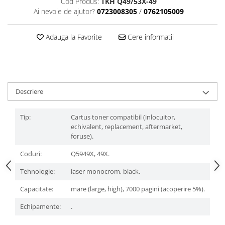
Cod Produs:
TKH Q49/53X-49
Ai nevoie de ajutor?
0723008305
/
0762105009
Adauga la Favorite
Cere informatii
Descriere
Tip:
Cartus toner compatibil (inlocuitor,
echivalent, replacement, aftermarket,
foruse).
Coduri:
Q5949X, 49X.
Tehnologie:
laser monocrom, black.
Capacitate:
mare (large, high), 7000 pagini (acoperire 5%).
Echipamente:
.