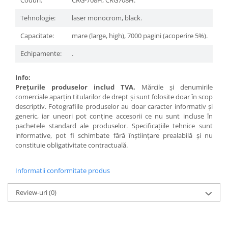
Coduri:
CRG-708H, CRG708H.
Tehnologie:
laser monocrom, black.
Capacitate:
mare (large, high), 7000 pagini (acoperire 5%).
Echipamente:
.
Info:
Preţurile produselor includ TVA.
Mărcile şi denumirile
comerciale aparţin titularilor de drept şi sunt folosite doar în scop
descriptiv. Fotografiile produselor au doar caracter informativ şi
generic, iar uneori pot conţine accesorii ce nu sunt incluse în
pachetele standard ale produselor. Specificaţiile tehnice sunt
informative, pot fi schimbate fără înştiinţare prealabilă şi nu
constituie obligativitate contractuală.
Informatii conformitate produs
Review-uri
(0)